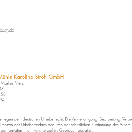
mburg.de
 Mühle Karolina Ströh GmbH
h, Markus Metz
87
458
594
terliegen dem deutschen Urheberrecht. Die Vervielfältigung, Bearbeitung, Verbr
renzen des Urheberrechtes bedürfen der schriftlichen Zustimmung des Autor
r den privaten, nicht kommerziellen Gebrauch gestattet.