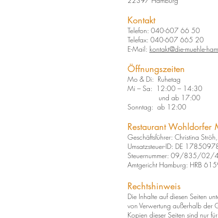
22397 Hamburg
Kontakt
Telefon: 040-607 66 50
Telefax: 040-607 665 20
E-Mail:
kontakt@die-muehle-ha
Öffnungszeiten
Mo & Di: Ruhetag
Mi – Sa: 12:00 – 14:30
und ab 17:00
Sonntag: ab 12:00
Restaurant Wohldorfer
Geschäftsführer: Christina Strö
Umsatzsteuer-ID: DE 1785097
Steuernummer: 09/835/02/
Amtgericht Hamburg: HRB 61
Rechtshinweis
Die Inhalte auf diesen Seiten un
von Verwertung außerhalb der G
Kopien dieser Seiten sind nur fü