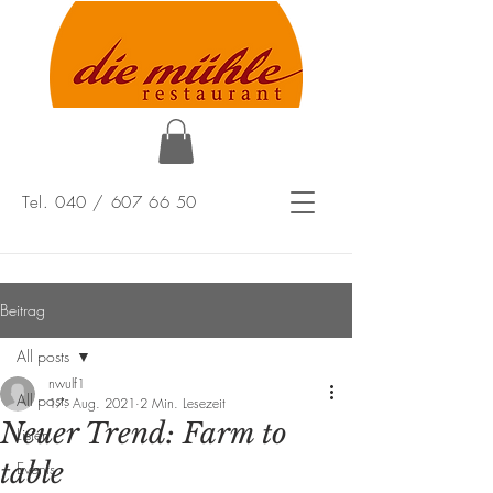
Tel. 040 /
607 66 50
Beitrag
All posts
nwulf1
All posts
17. Aug. 2021
2 Min. Lesezeit
Neuer Trend: Farm to
Listen
table
Events